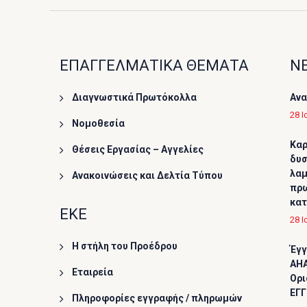
ΕΠΑΓΓΕΛΜΑΤΙΚΑ ΘΕΜΑΤΑ
ΝΕ
Διαγνωστικά Πρωτόκολλα
Ανα
28 Ι
Νομοθεσία
Καρ
Θέσεις Εργασίας – Αγγελίες
δυσ
λαμ
Ανακοινώσεις και Δελτία Τύπου
πρω
κα
ΕΚΕ
28 Ι
Η στήλη του Προέδρου
Έγγ
AHA
Εταιρεία
Ορι
ΕΓΓ
Πληροφορίες εγγραφής / πληρωμών