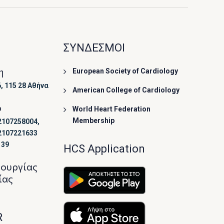
ΣΥΝΔΕΣΜΟΙ
η
European Society of Cardiology
, 115 28 Αθήνα
American College of Cardiology
ο
World Heart Federation
Membership
2107258004,
2107221633
139
HCS Application
τουργίας
ίας
R