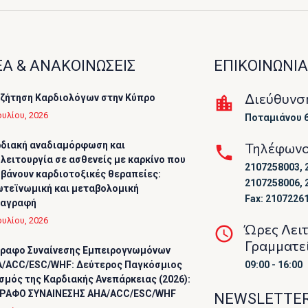
Α & ΑΝΑΚΟΙΝΩΣΕΙΣ
ΕΠΙΚΟΙΝΩΝΙΑ
Διεύθυνσ
ζήτηση Καρδιολόγων στην Κύπρο
ουλίου, 2026
Ποταμιάνου 6
διακή αναδιαμόρφωση και
Τηλέφων
λειτουργία σε ασθενείς με καρκίνο που
2107258003, 
βάνουν καρδιοτοξικές θεραπείες:
2107258006, 
τεϊνωμική και μεταβολομική
Fax: 2107226
ταγραφή
ουλίου, 2026
Ώρες Λει
Γραμματε
ραφο Συναίνεσης Εμπειρογνωμόνων
/ACC/ESC/WHF: Δεύτερος Παγκόσμιος
09:00 - 16:00
σμός της Καρδιακής Ανεπάρκειας (2026):
ΡΑΦΟ ΣΥΝΑΙΝΕΣΗΣ AHA/ACC/ESC/WHF
NEWSLETTE