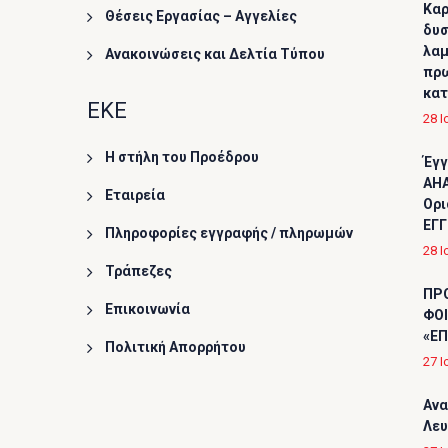
Καρ
Θέσεις Εργασίας – Αγγελίες
δυσ
λαμ
Ανακοινώσεις και Δελτία Τύπου
πρω
κα
ΕΚΕ
28 Ι
Η στήλη του Προέδρου
Έγγ
AHA
Εταιρεία
Ορι
ΕΓΓ
Πληροφορίες εγγραφής / πληρωμών
28 Ι
Τράπεζες
ΠΡ
Επικοινωνία
ΦΟΙ
«ΕΠ
Πολιτική Απορρήτου
27 Ι
Ανα
Λε