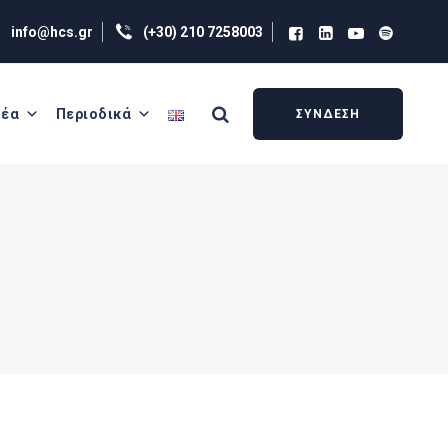
info@hcs.gr
(+30) 210 7258003
έα
Περιοδικά
ΣΥΝΔΕΣΗ