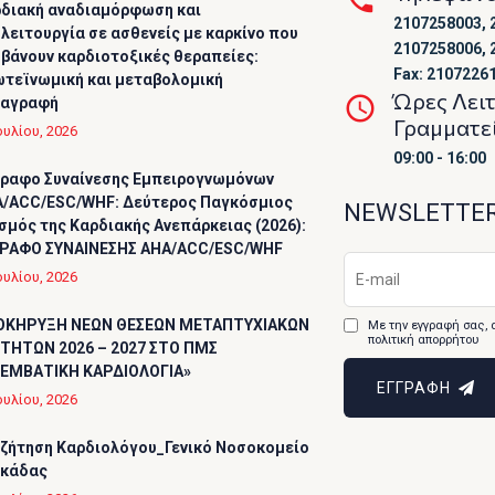
διακή αναδιαμόρφωση και
2107258003, 
λειτουργία σε ασθενείς με καρκίνο που
2107258006, 
βάνουν καρδιοτοξικές θεραπείες:
Fax: 2107226
τεϊνωμική και μεταβολομική
Ώρες Λει
ταγραφή
Γραμματε
ουλίου, 2026
09:00 - 16:00
ραφο Συναίνεσης Εμπειρογνωμόνων
/ACC/ESC/WHF: Δεύτερος Παγκόσμιος
NEWSLETTE
σμός της Καρδιακής Ανεπάρκειας (2026):
ΡΑΦΟ ΣΥΝΑΙΝΕΣΗΣ AHA/ACC/ESC/WHF
ουλίου, 2026
ΟΚΗΡΥΞΗ ΝΕΩΝ ΘΕΣΕΩΝ ΜΕΤΑΠΤΥΧΙΑΚΩΝ
Με την εγγραφή σας, 
πολιτική απορρήτου
ΤΗΤΩΝ 2026 – 2027 ΣΤΟ ΠΜΣ
ΕΜΒΑΤΙΚΗ ΚΑΡΔΙΟΛΟΓΙΑ»
ΕΓΓΡΑΦΗ
ουλίου, 2026
ζήτηση Καρδιολόγου_Γενικό Νοσοκομείο
υκάδας