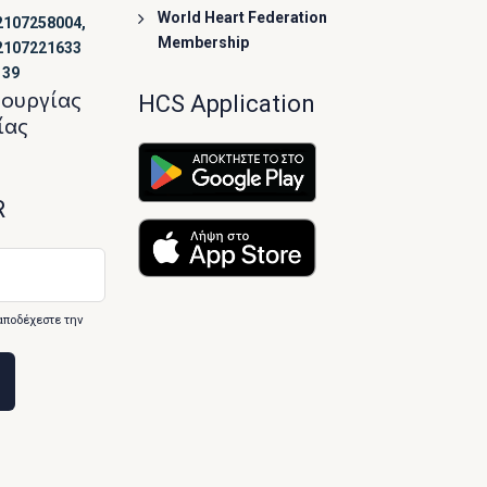
World Heart Federation
2107258004,
Membership
2107221633
139
τουργίας
HCS Application
ίας
R
αποδέχεστε την