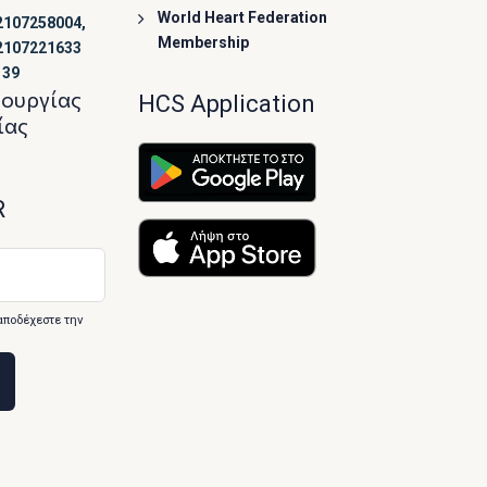
World Heart Federation
2107258004,
Membership
2107221633
139
τουργίας
HCS Application
ίας
R
αποδέχεστε την