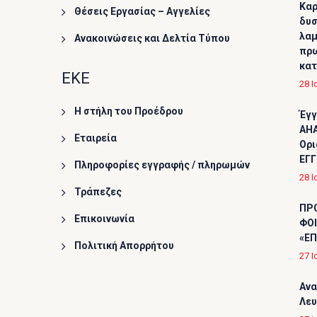
Καρ
Θέσεις Εργασίας – Αγγελίες
δυσ
λαμ
Ανακοινώσεις και Δελτία Τύπου
πρω
κα
ΕΚΕ
28 Ι
Η στήλη του Προέδρου
Έγγ
AHA
Εταιρεία
Ορι
ΕΓΓ
Πληροφορίες εγγραφής / πληρωμών
28 Ι
Τράπεζες
ΠΡ
Επικοινωνία
ΦΟΙ
«ΕΠ
Πολιτική Απορρήτου
27 Ι
Ανα
Λε