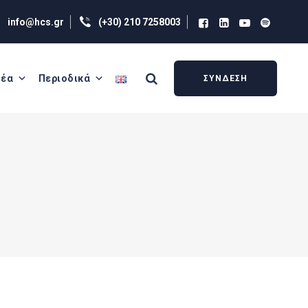
info@hcs.gr
(+30) 210 7258003
έα
Περιοδικά
ΣΥΝΔΕΣΗ