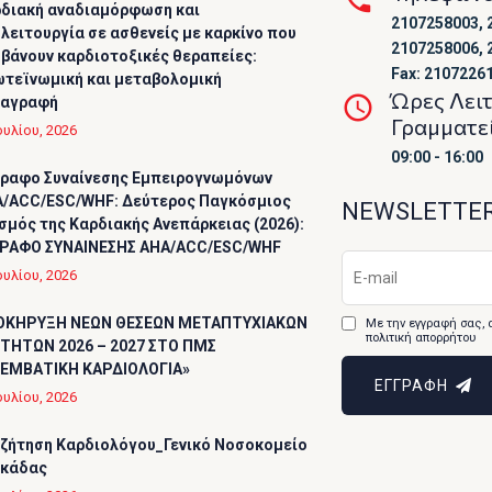
διακή αναδιαμόρφωση και
2107258003, 
λειτουργία σε ασθενείς με καρκίνο που
2107258006, 
βάνουν καρδιοτοξικές θεραπείες:
Fax: 2107226
τεϊνωμική και μεταβολομική
Ώρες Λει
ταγραφή
Γραμματε
ουλίου, 2026
09:00 - 16:00
ραφο Συναίνεσης Εμπειρογνωμόνων
/ACC/ESC/WHF: Δεύτερος Παγκόσμιος
NEWSLETTE
σμός της Καρδιακής Ανεπάρκειας (2026):
ΡΑΦΟ ΣΥΝΑΙΝΕΣΗΣ AHA/ACC/ESC/WHF
ουλίου, 2026
ΟΚΗΡΥΞΗ ΝΕΩΝ ΘΕΣΕΩΝ ΜΕΤΑΠΤΥΧΙΑΚΩΝ
Με την εγγραφή σας, 
πολιτική απορρήτου
ΤΗΤΩΝ 2026 – 2027 ΣΤΟ ΠΜΣ
ΕΜΒΑΤΙΚΗ ΚΑΡΔΙΟΛΟΓΙΑ»
ΕΓΓΡΑΦΗ
ουλίου, 2026
ζήτηση Καρδιολόγου_Γενικό Νοσοκομείο
υκάδας