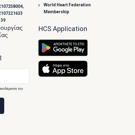
World Heart Federation
2107258004,
Membership
2107221633
139
τουργίας
HCS Application
ίας
R
αποδέχεστε την