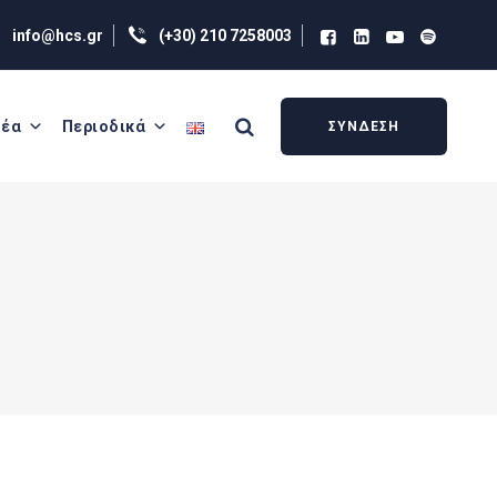
info@hcs.gr
(+30) 210 7258003
έα
Περιοδικά
ΣΥΝΔΕΣΗ