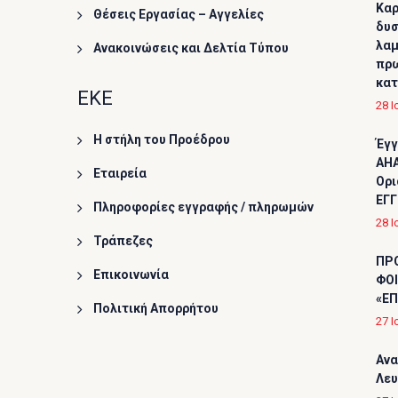
Καρ
Θέσεις Εργασίας – Αγγελίες
δυσ
λαμ
Ανακοινώσεις και Δελτία Τύπου
πρω
κα
ΕΚΕ
28 Ι
Η στήλη του Προέδρου
Έγγ
AHA
Εταιρεία
Ορι
ΕΓΓ
Πληροφορίες εγγραφής / πληρωμών
28 Ι
Τράπεζες
ΠΡ
Επικοινωνία
ΦΟΙ
«ΕΠ
Πολιτική Απορρήτου
27 Ι
Ανα
Λε