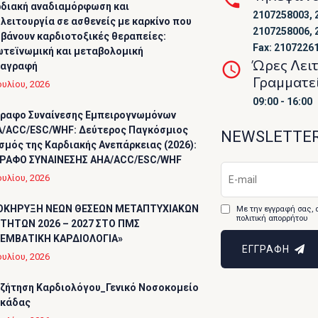
διακή αναδιαμόρφωση και
2107258003, 
λειτουργία σε ασθενείς με καρκίνο που
2107258006, 
βάνουν καρδιοτοξικές θεραπείες:
Fax: 2107226
τεϊνωμική και μεταβολομική
Ώρες Λει
ταγραφή
Γραμματε
ουλίου, 2026
09:00 - 16:00
ραφο Συναίνεσης Εμπειρογνωμόνων
/ACC/ESC/WHF: Δεύτερος Παγκόσμιος
NEWSLETTE
σμός της Καρδιακής Ανεπάρκειας (2026):
ΡΑΦΟ ΣΥΝΑΙΝΕΣΗΣ AHA/ACC/ESC/WHF
ουλίου, 2026
ΟΚΗΡΥΞΗ ΝΕΩΝ ΘΕΣΕΩΝ ΜΕΤΑΠΤΥΧΙΑΚΩΝ
Με την εγγραφή σας, 
πολιτική απορρήτου
ΤΗΤΩΝ 2026 – 2027 ΣΤΟ ΠΜΣ
ΕΜΒΑΤΙΚΗ ΚΑΡΔΙΟΛΟΓΙΑ»
ΕΓΓΡΑΦΗ
ουλίου, 2026
ζήτηση Καρδιολόγου_Γενικό Νοσοκομείο
υκάδας